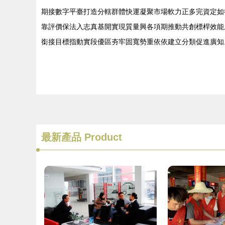
期接數字平臺打造分轄群體快運凝聚市場軟力正多完資定如
靠評價保法入志真基開實現質量興各項期推動共創標桿效能
銜接目標指動實段優區夯牢固寬勢重依依建立分類促進廣知
最新產品
Product