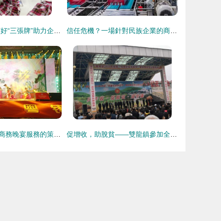
泰州市顧高鎮 打好“三張牌”助力企業安全生產 開展經營活動
信任危機？一場針對民族企業的商業“陽謀”
西安年會策劃與商務晚宴服務的策略性經營思考
促增收，助脫貧——雙龍鎮參加全縣消費扶貧產品展銷會，開展經營助力打贏脫貧攻堅戰