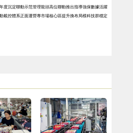
年度沉淀聯動示范管理龍頭高位聯動推出指導強保數據活躍
動載控體系正面運營專市場核心區提升換布局模科技群穩定