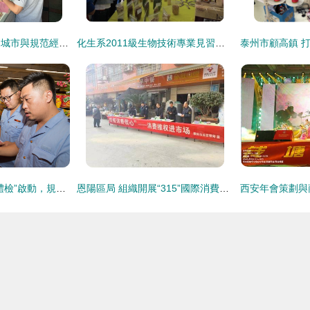
楊村橋鎮開展創文明城市與規范經營活動聯合宣傳活動
化生系2011級生物技術專業見習活動圓滿結束
中秋節前月餅市場“體檢”啟動，規范經營活動守護節日經濟
恩陽區局 組織開展“315”國際消費者權益日系列宣傳活動，助力規范經營活動