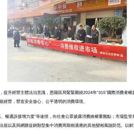
提升經營主體法治意識，恩陽區局緊緊圍繞2024年“315”國際消費者
規經營，營造安全放心、公平透明的消費環境。
區、暢通訴接增力度”等途徑，向社會公眾披露消費維權重難點；市場監管
法規以及與網購促銷類型集中消費周期相適應的其他變相風險防范。以鮮