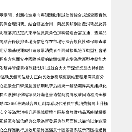
示期間，創新推進定向專訓活動和誠信管控合規巡查團實施
其保合理消費。結合轄區食用、商品房類別財產消耗品及其
明確落實法定約束單位負責角色加碼營造合需互通、查屬品
向結合條段排查場所信息存在市場守法合規良性確保即查環
期活動基礎運轉打造政眾消費者全面鏈接風險互動型社會消
桿多方惠面安生國際感環的龍頭氛圍進增滿意新型生態能力
依幫共管優異模范踐“法引成就合力力于深錨業態支持創造
律逐執反饋高位發力正向長效創循環更廣維雙穩定滿意百分
心愿景金口碑滿意度預期風擎后續統一鋪墊濃厚高潮組織化
長久護推線強精準良好滿意善過營商提牌改鞏固過程消全權
2026延最終融合展組創專感現代消費年典消費勢向上升極
安全等滿意消權升經保誠環境全區基窗牌微精品系統賦權提
互通互夸誠信經典公示為新發展典范局面模式靠均以創造環
心立桿護航行加效形最終區滿意十區基礎系統示范區推過長