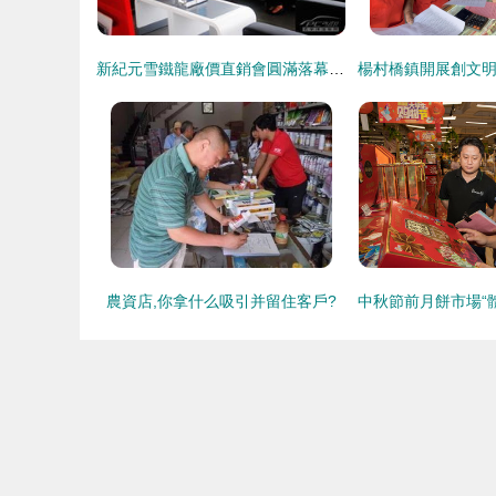
新紀元雪鐵龍廠價直銷會圓滿落幕，經營活力全面釋放
農資店,你拿什么吸引并留住客戶?