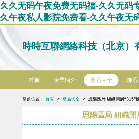
久久无码午夜免费无码福-久久无码专
久午夜私人影院免费看-久久午夜无码
時時互聯網絡科技（北京）
首頁
企業簡介
產品大全
聯系
>
>
當前位置：
首頁
產品大全
恩陽區局 組織開展“31
恩陽區局 組織開